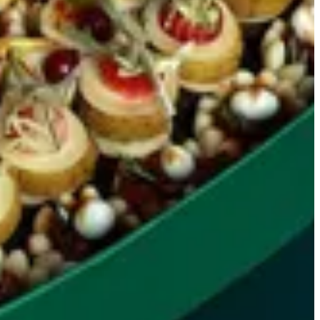
سولو
جمعة الصيف
لايت ديل
برانش
اكسكلوسف ديل
اهرامات
سنتر بيس
كيك
شوكولا
كروكانتي
مميز
سافوري كلير
سوكريه كلير
موالح