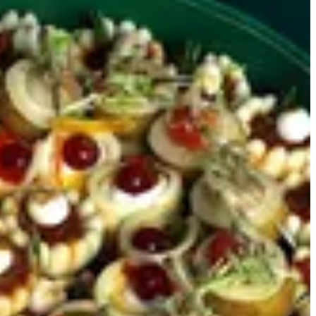
موالح
صواني
موالح
ورق عنب
حلو قهوة