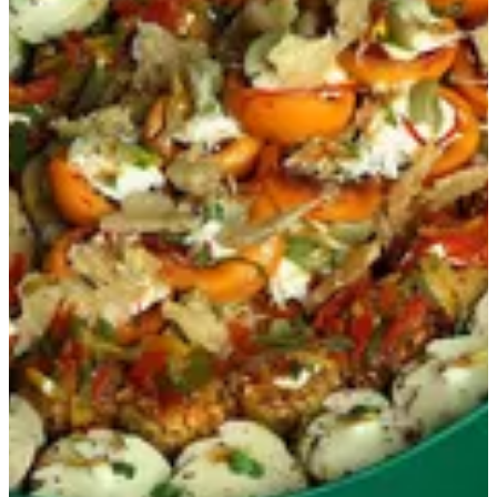
موالح 2
24 د.ك
تعليمات خاصة