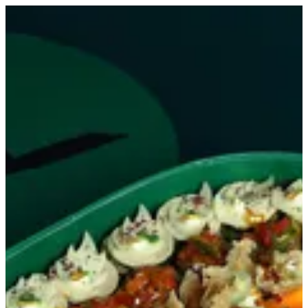
موالح 2 | ميني أند ماني
EN
تسجيل الدخول
EN