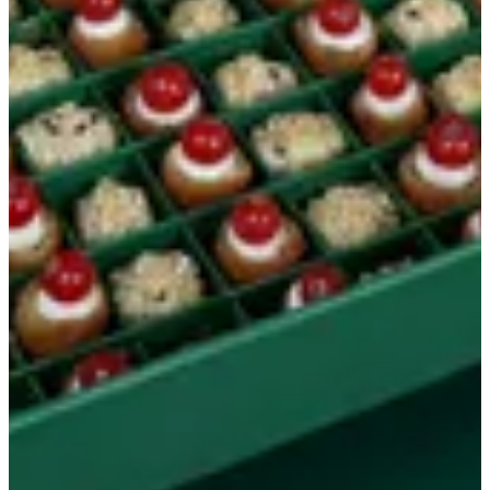
Baby mini canapé
Spinach croissant-Cheesy veg 72 pcs
KWD 29
Special instructions
Add Item